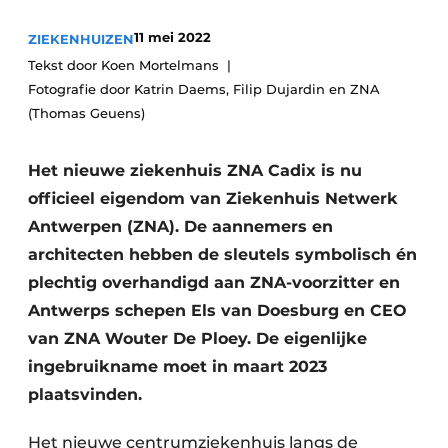
Podcasts
Privéklinieken
11 mei 2022
ZIEKENHUIZEN
Privacy / Cookie statement
Laboratoria
Tekst door Koen Mortelmans
Vacature aanmelden
Fotografie door Katrin Daems, Filip Dujardin en ZNA
Vacatures
(Thomas Geuens)
Video’s
Het nieuwe ziekenhuis ZNA Cadix is nu
officieel eigendom van Ziekenhuis Netwerk
Antwerpen (ZNA). De aannemers en
architecten hebben de sleutels symbolisch én
plechtig overhandigd aan ZNA-voorzitter en
Antwerps schepen Els van Doesburg en CEO
van ZNA Wouter De Ploey. De eigenlijke
ingebruikname moet in maart 2023
plaatsvinden.
Het nieuwe centrumziekenhuis langs de