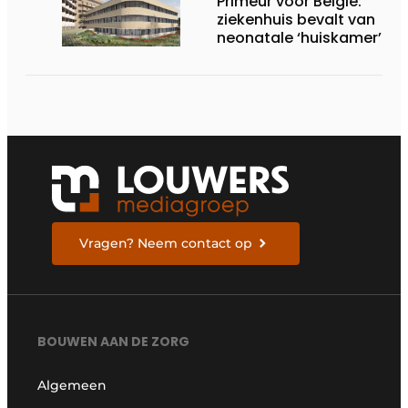
Primeur voor België:
ziekenhuis bevalt van
neonatale ‘huiskamer’
Vragen? Neem contact op
BOUWEN AAN DE ZORG
Algemeen