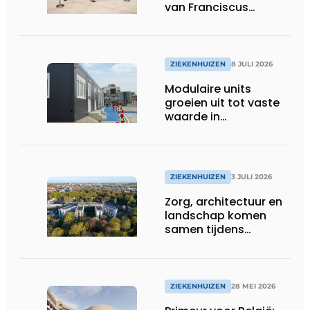
van Franciscus
Gasthuis is open!
ZIEKENHUIZEN
8 JULI 2026
Modulaire units
groeien uit tot vaste
waarde in
zorgprojecten
ZIEKENHUIZEN
3 JULI 2026
Zorg, architectuur en
landschap komen
samen tijdens
vernieuwbouw
Noordwest
Ziekenhuisgroep
ZIEKENHUIZEN
28 MEI 2026