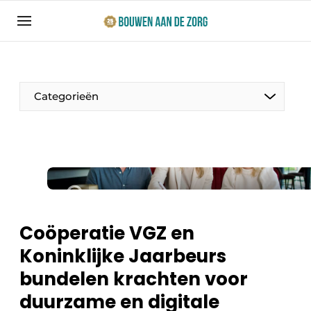
Aanmelden
Algemene voorwaarden
Bedrijven
Categorieën
Bouwen aan de Zorg | Vakblad over bouw en
ontwikkeling in de zorg
Contact
Productinformatie
Direct contact
Evenementen
Evenement aanmelden
Jaarboek
Coöperatie VGZ en
Jubileumboek
Koninklijke Jaarbeurs
Ziekenhuizen
Meest gelezen
bundelen krachten voor
Woonzorg & Verpleeghuizen
Nieuwsbrief
duurzame en digitale