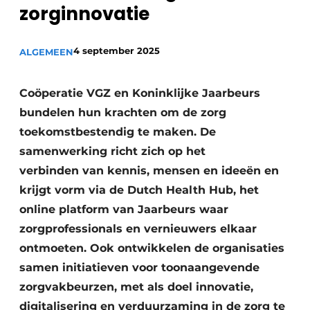
Podcasts
zorginnovatie
Privéklinieken
Privacy / Cookie statement
Laboratoria
4 september 2025
ALGEMEEN
Vacature aanmelden
Vacatures
Coöperatie VGZ en Koninklijke Jaarbeurs
Video’s
bundelen hun krachten om de zorg
toekomstbestendig te maken. De
samenwerking richt zich op het
verbinden van kennis, mensen en ideeën en
krijgt vorm via de Dutch Health Hub, het
online platform van Jaarbeurs waar
zorgprofessionals en vernieuwers elkaar
ontmoeten. Ook ontwikkelen de organisaties
samen initiatieven voor toonaangevende
zorgvakbeurzen, met als doel innovatie,
digitalisering en verduurzaming in de zorg te