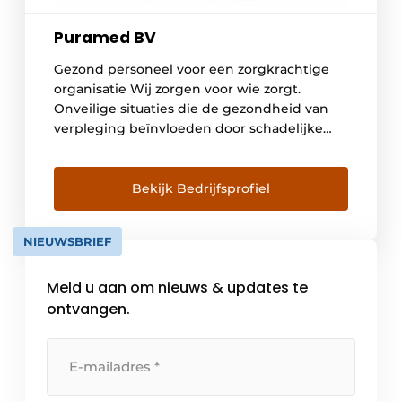
Puramed BV
Gezond personeel voor een zorgkrachtige
organisatie Wij zorgen voor wie zorgt.
Onveilige situaties die de gezondheid van
verpleging beïnvloeden door schadelijke
stoffen brengen de continuïteit en de
efficiëntie van organisaties in het gedrang.
Puramed creëert werkomgevingen waar
Bekijk Bedrijfsprofiel
frisse lucht, comfort en bescherming
vanzelfsprekend zijn, zodat medisch
NIEUWSBRIEF
personeel kan doen waar ze in uitblinkt:
patiënten behandelen […]
Meld u aan om nieuws & updates te
ontvangen.