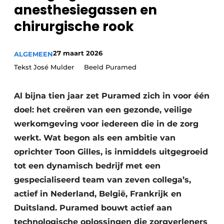
Podcasts
anesthesiegassen en
Privéklinieken
chirurgische rook
Privacy / Cookie statement
Laboratoria
Vacature aanmelden
27 maart 2026
ALGEMEEN
Vacatures
Tekst José Mulder Beeld Puramed
Video’s
Al bijna tien jaar zet Puramed zich in voor één
doel: het creëren van een gezonde, veilige
werkomgeving voor iedereen die in de zorg
werkt. Wat begon als een ambitie van
oprichter Toon Gilles, is inmiddels uitgegroeid
tot een dynamisch bedrijf met een
gespecialiseerd team van zeven collega’s,
actief in Nederland, België, Frankrijk en
Duitsland. Puramed bouwt actief aan
technologische oplossingen die zorgverleners