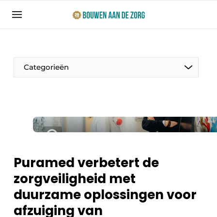
Aanmelden
Algemene voorwaarden
Bedrijven
Categorieën
Bouwen aan de Zorg | Vakblad over bouw en
ontwikkeling in de zorg
Contact
Productinformatie
Direct contact
Evenementen
Evenement aanmelden
Jaarboek
Puramed verbetert de
Jubileumboek
zorgveiligheid met
Ziekenhuizen
Meest gelezen
duurzame oplossingen voor
Woonzorg & Verpleeghuizen
Nieuwsbrief
afzuiging van