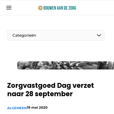
Aanmelden
Algemene voorwaarden
Bedrijven
Categorieën
Bouwen aan de Zorg | Vakblad over bouw en
ontwikkeling in de zorg
Contact
Productinformatie
Direct contact
Evenementen
Evenement aanmelden
Jaarboek
Zorgvastgoed Dag verzet
Jubileumboek
naar 28 september
Ziekenhuizen
Meest gelezen
Woonzorg & Verpleeghuizen
19 mei 2020
Nieuwsbrief
ALGEMEEN