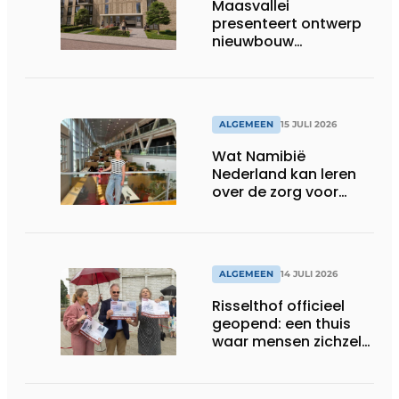
Maasvallei
presenteert ontwerp
nieuwbouw
Laurierhoven
ALGEMEEN
15 JULI 2026
Wat Namibië
Nederland kan leren
over de zorg voor
ouderen
ALGEMEEN
14 JULI 2026
Risselthof officieel
geopend: een thuis
waar mensen zichzelf
kunnen zijn