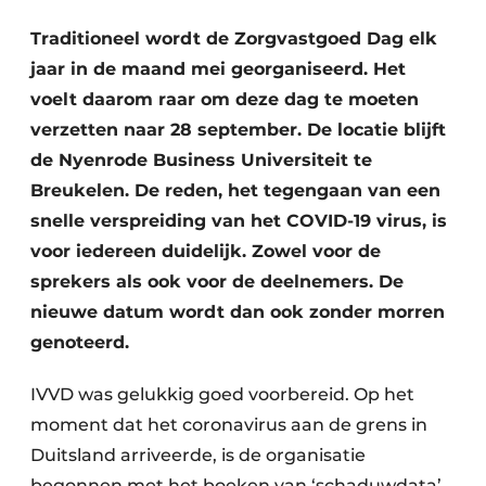
Podcasts
Privéklinieken
Traditioneel wordt de Zorgvastgoed Dag elk
Privacy / Cookie statement
jaar in de maand mei georganiseerd. Het
Laboratoria
Vacature aanmelden
voelt daarom raar om deze dag te moeten
Vacatures
verzetten naar 28 september. De locatie blijft
Video’s
de Nyenrode Business Universiteit te
Breukelen. De reden, het tegengaan van een
snelle verspreiding van het COVID-19 virus, is
voor iedereen duidelijk. Zowel voor de
sprekers als ook voor de deelnemers. De
nieuwe datum wordt dan ook zonder morren
genoteerd.
IVVD was gelukkig goed voorbereid. Op het
moment dat het coronavirus aan de grens in
Duitsland arriveerde, is de organisatie
begonnen met het boeken van ‘schaduwdata’