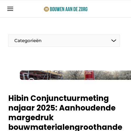
Aanmelden
Algemene voorwaarden
Bedrijven
Categorieën
Bouwen aan de Zorg | Vakblad over bouw en
ontwikkeling in de zorg
Contact
Productinformatie
Direct contact
Evenementen
Evenement aanmelden
Jaarboek
Hibin Conjunctuurmeting
Jubileumboek
najaar 2025: Aanhoudende
Ziekenhuizen
Meest gelezen
margedruk
Woonzorg & Verpleeghuizen
Nieuwsbrief
bouwmaterialengroothande