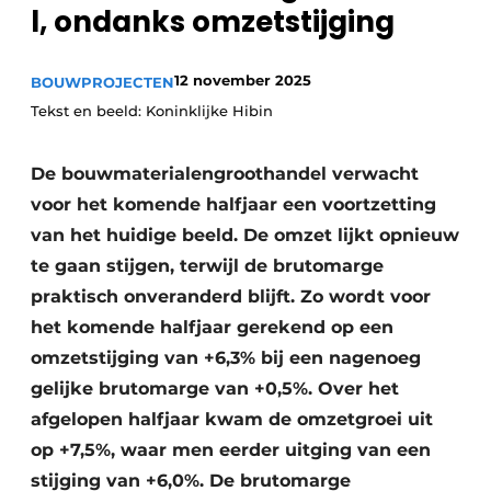
Podcasts
l, ondanks omzetstijging
Privéklinieken
Privacy / Cookie statement
Laboratoria
12 november 2025
BOUWPROJECTEN
Vacature aanmelden
Tekst en beeld: Koninklijke Hibin
Vacatures
Video’s
De bouwmaterialengroothandel verwacht
voor het komende halfjaar een voortzetting
van het huidige beeld. De omzet lijkt opnieuw
te gaan stijgen, terwijl de brutomarge
praktisch onveranderd blijft. Zo wordt voor
het komende halfjaar gerekend op een
omzetstijging van +6,3% bij een nagenoeg
gelijke brutomarge van +0,5%. Over het
afgelopen halfjaar kwam de omzetgroei uit
op +7,5%, waar men eerder uitging van een
stijging van +6,0%. De brutomarge