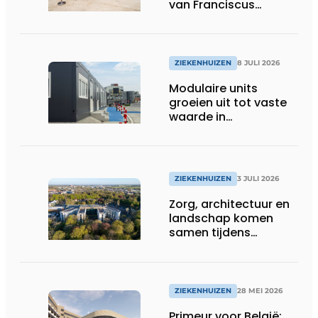
van Franciscus
Gasthuis is open!
ZIEKENHUIZEN
8 JULI 2026
Modulaire units
groeien uit tot vaste
waarde in
zorgprojecten
ZIEKENHUIZEN
3 JULI 2026
Zorg, architectuur en
landschap komen
samen tijdens
vernieuwbouw
Noordwest
Ziekenhuisgroep
ZIEKENHUIZEN
28 MEI 2026
Primeur voor België: