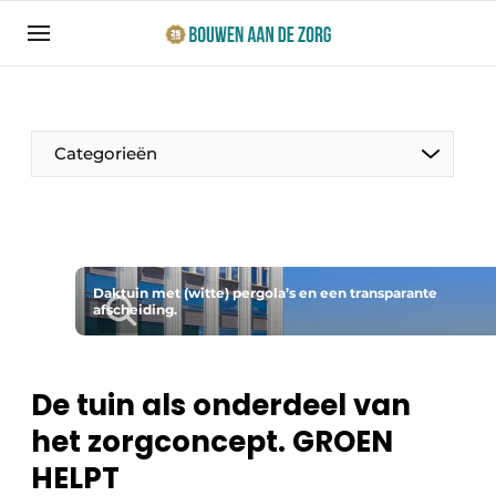
Aanmelden
Algemene voorwaarden
Bedrijven
Categorieën
Bouwen aan de Zorg | Vakblad over bouw en
ontwikkeling in de zorg
Contact
Productinformatie
Direct contact
Daktuin met (witte) pergola’s en een transparante
Evenementen
afscheiding.
Evenement aanmelden
Jaarboek
Jubileumboek
De tuin als onderdeel van
Ziekenhuizen
het zorgconcept. GROEN
Meest gelezen
Woonzorg & Verpleeghuizen
HELPT
Nieuwsbrief