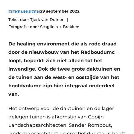
Podcasts
Privéklinieken
29 september 2022
ZIEKENHUIZEN
Privacy / Cookie statement
Laboratoria
Tekst door Tjerk van Duinen
Vacature aanmelden
Fotografie door Scagliola + Brakkee
Vacatures
De healing environment die als rode draad
Video’s
door de nieuwbouw van het Radboudumc
loopt, beperkt zich niet alleen tot het
inwendige. Ook de twee grote daktuinen en
de tuinen aan de west- en oostzijde van het
hoofdvolume zijn hier integraal onderdeel
van.
Het ontwerp voor de daktuinen en de lager
gelegen tuinen is afkomstig van Copijn
Landschapsarchitecten. Sander Rombout,
landschapsarchitect en creatief directeur, heeft