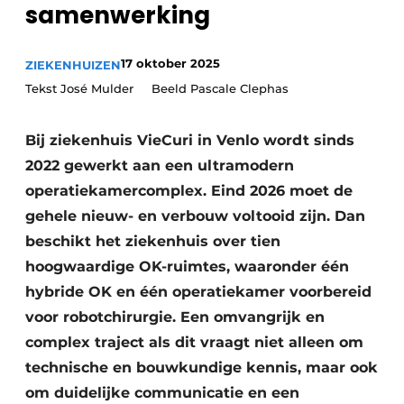
samenwerking
Podcasts
Privéklinieken
Privacy / Cookie statement
Laboratoria
17 oktober 2025
ZIEKENHUIZEN
Vacature aanmelden
Tekst José Mulder Beeld Pascale Clephas
Vacatures
Video’s
Bij ziekenhuis VieCuri in Venlo wordt sinds
2022 gewerkt aan een ultramodern
operatiekamercomplex. Eind 2026 moet de
gehele nieuw- en verbouw voltooid zijn. Dan
beschikt het ziekenhuis over tien
hoogwaardige OK-ruimtes, waaronder één
hybride OK en één operatiekamer voorbereid
voor robotchirurgie. Een omvangrijk en
complex traject als dit vraagt niet alleen om
technische en bouwkundige kennis, maar ook
om duidelijke communicatie en een