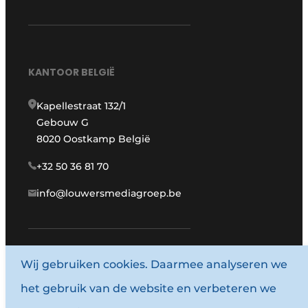
KANTOOR BELGIË
Kapellestraat 132/1
Gebouw G
8020 Oostkamp België
+32 50 36 81 70
info@louwersmediagroep.be
www.louwersmediagroep.com
Wij gebruiken cookies. Daarmee analyseren we
het gebruik van de website en verbeteren we
© 1987 - 2026 Louwersmediagroep.